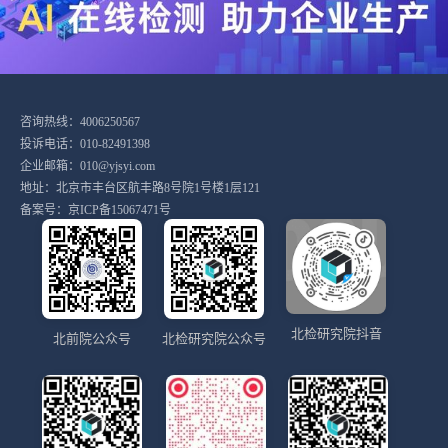
咨询热线：4006250567
投诉电话：010-82491398
企业邮箱：010@yjsyi.com
地址：北京市丰台区航丰路8号院1号楼1层121
备案号：
京ICP备15067471号
北检研究院抖音
北前院公众号
北检研究院公众号