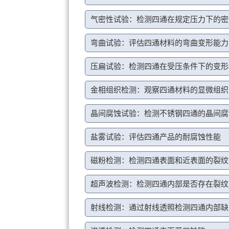
气密性试验：检测四通在规定压力下的密
弯曲试验：评估四通材料的弯曲变形能力
压扁试验：检测四通在受压条件下的变形
金相组织检测：观察四通材料的显微组织
晶间腐蚀试验：检测不锈钢四通的晶间腐
盐雾试验：评估四通产品的耐腐蚀性能
磁粉检测：检测四通表面和近表面的裂纹
超声波检测：检测四通内部是否存在裂纹
射线检测：通过射线透照检测四通内部缺