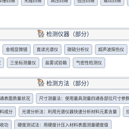
焊接四通
无缝四通
高压四通
低压四通
螺纹四通
检测仪器（部分）
金相显微镜
直读光谱仪
碳硫分析仪
超声波探伤仪
仪
三坐标测量仪
盐雾试验箱
气密性检测仪
检测方法（部分）
通表面质量状况
尺寸测量法：使用量具测量四通各部位尺寸参
料成分
光谱分析法：利用光谱仪器快速分析材料元素含量
收功
硬度测试法：用硬度计压入材料表面测量硬度值