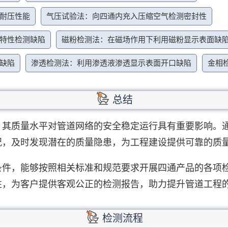
耐压性能
气压试验法：向四通内充入压缩空气检测密封性
特性检测缺陷
磁粉检测法：在磁场作用下利用磁粉显示表面缺
缺陷
渗透检测法：利用渗透液渗透显示表面开口缺陷
金相
总结
，其质量水平对管道网络的安全稳定运行具有重要影响。
况，及时发现潜在的质量隐患，为工程建设提供可靠的质
条件，能够按照相关标准和规范要求开展四通产品的各项
性，为客户提供客观公正的检测报告，助力提升管道工程
检测流程