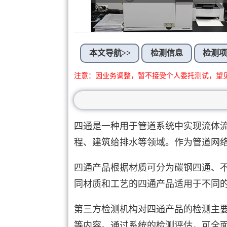
本文导航>>
检测信息
检测
注意：因业务调整，暂不接受个人委托测试，望
四通是一种用于管道系统中实现流体
程、建筑给排水等领域。作为管道网
四通产品根据材质可分为碳钢四通、
同材质和工艺的四通产品适用于不同
第三方检测机构对四通产品的检测主
等内容。通过系统的检测评估，可全