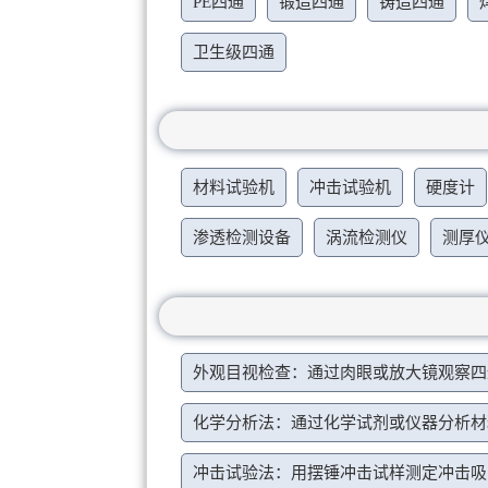
PE四通
锻造四通
铸造四通
卫生级四通
材料试验机
冲击试验机
硬度计
渗透检测设备
涡流检测仪
测厚
外观目视检查：通过肉眼或放大镜观察四
化学分析法：通过化学试剂或仪器分析材
冲击试验法：用摆锤冲击试样测定冲击吸