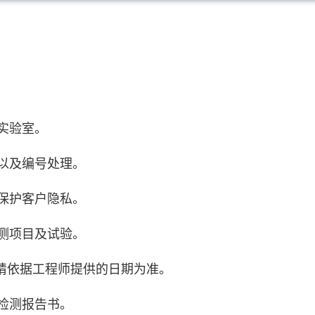
实验室。
以及编号处理。
保护客户隐私。
测项目及试验。
期请依据工程师提供的日期为准。
检测报告书。