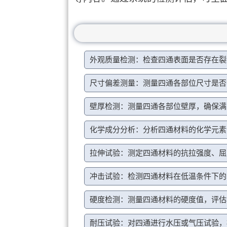
外观质量检测：检查四通表面是否存在裂
尺寸偏差测量：测量四通各部位尺寸是否
壁厚检测：测量四通各部位壁厚，确保满
化学成分分析：分析四通材料的化学元素
拉伸试验：测定四通材料的抗拉强度、屈
冲击试验：检测四通材料在低温条件下的
硬度检测：测量四通材料的硬度值，评估
耐压试验：对四通进行水压或气压试验，