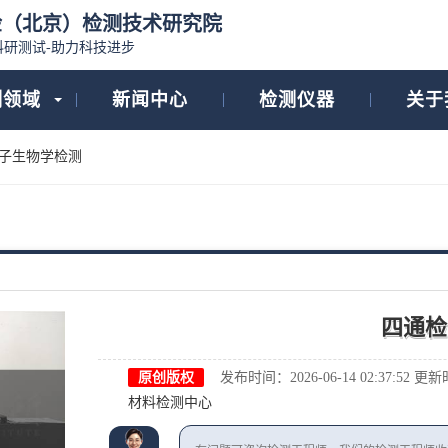
检（北京）检测技术研究院
科研测试-助力科技进步
测领域
新闻中心
检测仪器
关于
子生物学检测
四通检
原创版权
发布时间：2026-06-14 02:37:52
更新时间
材料检测中心