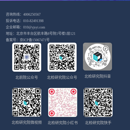
咨询热线：4006250567
投诉电话：010-82491398
企业邮箱：010@yjsyi.com
地址：北京市丰台区航丰路8号院1号楼1层121
备案号：
京ICP备15067471号
北检研究院抖音
北前院公众号
北检研究院公众号
北检研究院微视频
北检研究院小红书
北检研究院快手