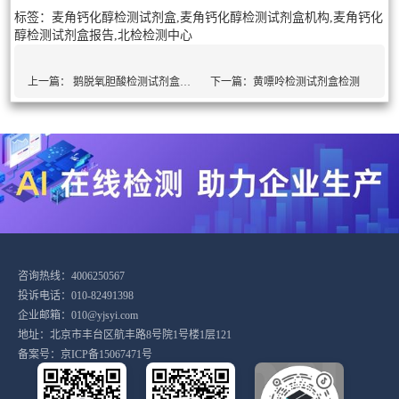
标签：麦角钙化醇检测试剂盒,麦角钙化醇检测试剂盒机构,麦角钙化
醇检测试剂盒报告,北检检测中心
上一篇：
鹅脱氧胆酸检测试剂盒检测
下一篇：
黄嘌呤检测试剂盒检测
咨询热线：4006250567
投诉电话：010-82491398
企业邮箱：010@yjsyi.com
地址：北京市丰台区航丰路8号院1号楼1层121
备案号：
京ICP备15067471号