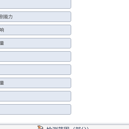
别能力
响
量
量