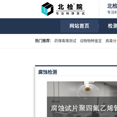
北
专注
网站首页
检
热门推荐：
药理毒理测试
动物物种鉴定
病毒分
腐蚀检测