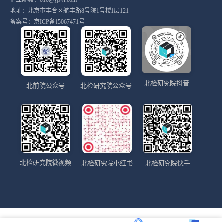
地址：北京市丰台区航丰路8号院1号楼1层121
备案号：
京ICP备15067471号
北检研究院抖音
北前院公众号
北检研究院公众号
北检研究院微视频
北检研究院小红书
北检研究院快手