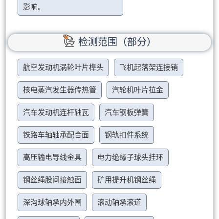
影响。
检测范围（部分）
航空发动机涡轮叶片榫头
飞机起落架连接销
核电蒸汽发生器传热管
汽轮机叶片拉金
汽车发动机连杆轴瓦
汽车钢板弹簧
铁路车轴轴承配合面
钢轨扣件系统
高压输电导线金具
电力绝缘子球头挂环
钢丝绳股间接触面
矿用提升机钢丝绳
深沟球轴承内外圈
滚动轴承滚道