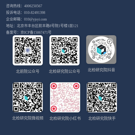
咨询热线：4006250567
投诉电话：010-82491398
企业邮箱：010@yjsyi.com
地址：北京市丰台区航丰路8号院1号楼1层121
备案号：
京ICP备15067471号
北检研究院抖音
北前院公众号
北检研究院公众号
北检研究院微视频
北检研究院小红书
北检研究院快手