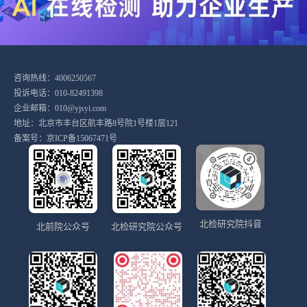
咨询热线：4006250567
投诉电话：010-82491398
企业邮箱：010@yjsyi.com
地址：北京市丰台区航丰路8号院1号楼1层121
备案号：
京ICP备15067471号
北检研究院抖音
北前院公众号
北检研究院公众号