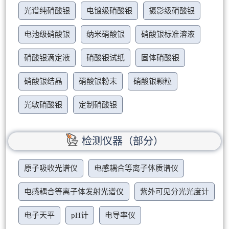
光谱纯硝酸银
电镀级硝酸银
摄影级硝酸银
电池级硝酸银
纳米硝酸银
硝酸银标准溶液
硝酸银滴定液
硝酸银试纸
固体硝酸银
硝酸银结晶
硝酸银粉末
硝酸银颗粒
光敏硝酸银
定制硝酸银
检测仪器（部分）
原子吸收光谱仪
电感耦合等离子体质谱仪
电感耦合等离子体发射光谱仪
紫外可见分光光度计
电子天平
pH计
电导率仪