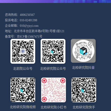
咨询热线：4006250567
投诉电话：010-82491398
企业邮箱：010@yjsyi.com
地址：北京市丰台区航丰路8号院1号楼1层121
备案号：
京ICP备15067471号
北检研究院抖音
北前院公众号
北检研究院公众号
北检研究院微视频
北检研究院小红书
北检研究院快手