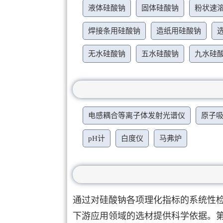
液体硅酸钠
固体硅酸钠
粉状速
焊接条用硅酸钠
造纸用硅酸钠
无水硅酸钠
五水硅酸钠
九水硅
电感耦合等离子体发射光谱仪
原子
pH计
白度仪
马弗炉
通过对硅酸钠各项理化指标的系统性
下游应用领域的选材提供科学依据。