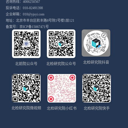
咨询热线：4006250567
投诉电话：010-82491398
企业邮箱：010@yjsyi.com
地址：北京市丰台区航丰路8号院1号楼1层121
备案号：
京ICP备15067471号
北检研究院抖音
北前院公众号
北检研究院公众号
北检研究院微视频
北检研究院小红书
北检研究院快手