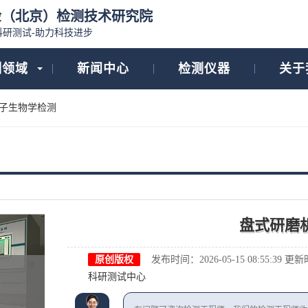
检（北京）检测技术研究院
科研测试-助力科技进步
测领域
新闻中心
检测仪器
关于
子生物学检测
盘式研磨
原创版权
发布时间：2026-05-15 08:55:39
更新时间
科研测试中心