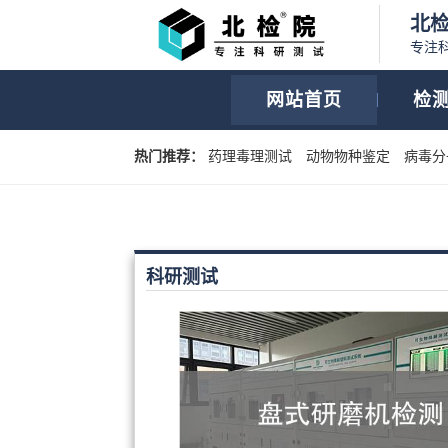
北
专注
网站首页
检
热门推荐：
药理毒理测试
动物物种鉴定
病毒分
科研测试