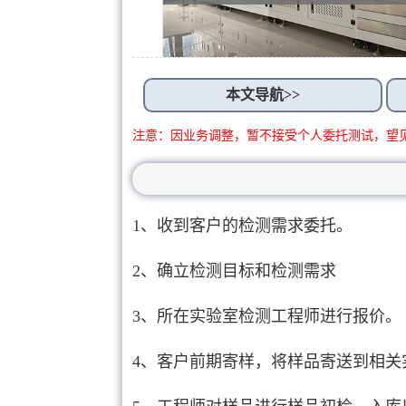
本文导航>>
注意：因业务调整，暂不接受个人委托测试，望
1、收到客户的检测需求委托。
2、确立检测目标和检测需求
3、所在实验室检测工程师进行报价。
4、客户前期寄样，将样品寄送到相关