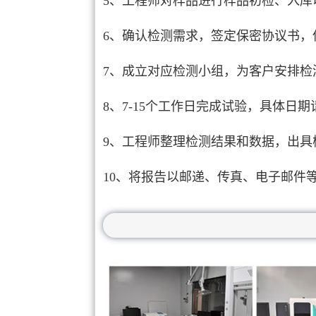
5、工程师对样品进行样品初检、入库
6、确认检测需求，签定保密协议书，
7、成立对应检测小组，为客户安排检
8、7-15个工作日完成试验，具体日
9、工程师整理检测结果和数据，出具
10、将报告以邮递、传真、电子邮件