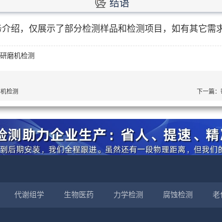
结语
务介绍，仅展示了部分检测样品和检测项目，如有其它需
式研磨机检测
碎机检测
下一篇：
代谢组学
生物医药
力学检测
腐蚀检测
老