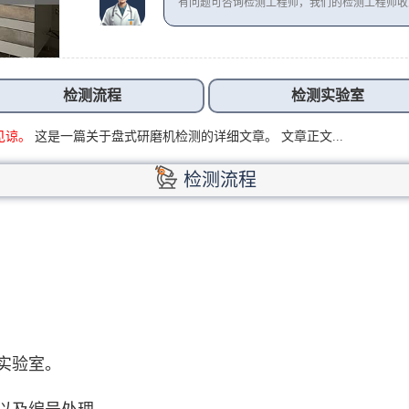
有问题可咨询检测工程师，我们的检测工程师
检测流程
检测实验室
见谅。
这是一篇关于盘式研磨机检测的详细文章。 文章正文...
检测流程
实验室。