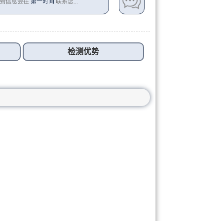
收到信息会在
第一时间
联系您...
检测优势