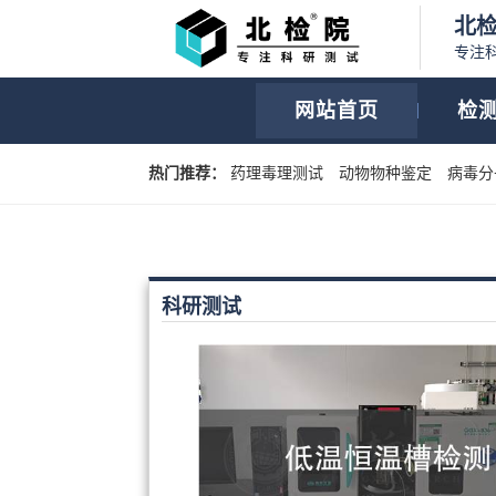
北
专注
网站首页
检
热门推荐：
药理毒理测试
动物物种鉴定
病毒分
科研测试