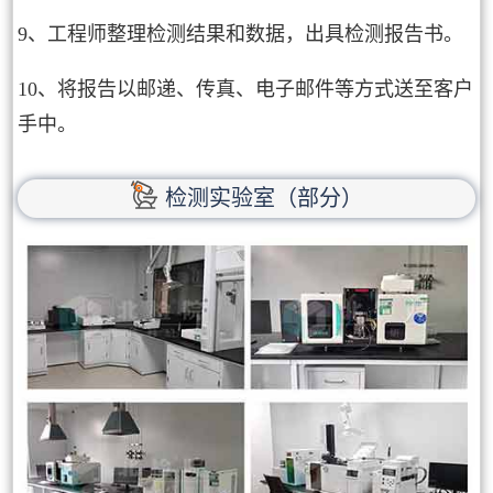
9、工程师整理检测结果和数据，出具检测报告书。
10、将报告以邮递、传真、电子邮件等方式送至客户
手中。
检测实验室（部分）