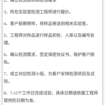
2、确立检测目标和检测需求
3、所在实验室检测工程师进行报价。
4、客户前期寄样，将样品寄送到相关实验室。
5、工程师对样品进行样品初检、入库以及编号处
理。
6、确认检测需求，签定保密协议书，保护客户隐
私。
7、成立对应检测小组，为客户安排检测项目及试
验。
8、7-15个工作日完成试验，具体日期请依据工程师
提供的日期为准。