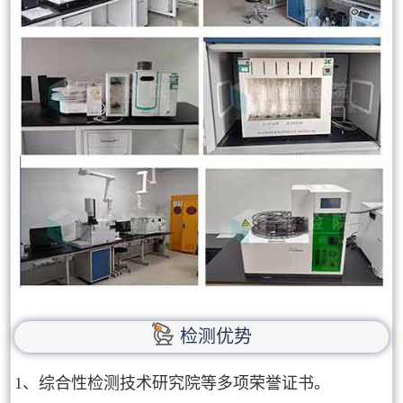
检测优势
1、综合性检测技术研究院等多项荣誉证书。