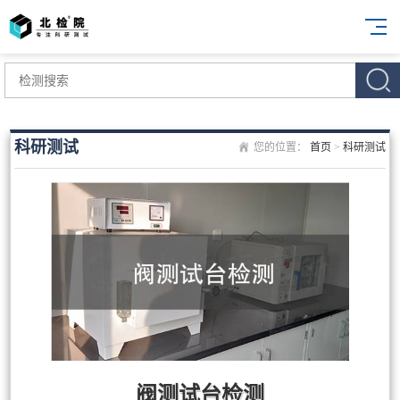
科研测试
您的位置：
首页
>
科研测试
阀测试台检测