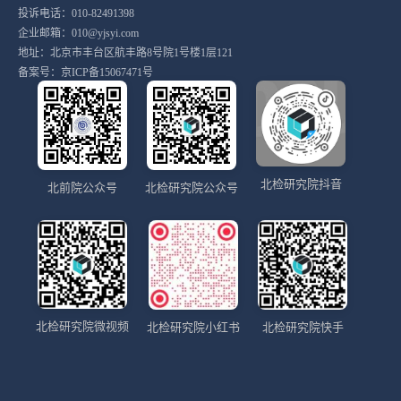
投诉电话：010-82491398
企业邮箱：010@yjsyi.com
地址：北京市丰台区航丰路8号院1号楼1层121
备案号：
京ICP备15067471号
北检研究院抖音
北前院公众号
北检研究院公众号
北检研究院微视频
北检研究院小红书
北检研究院快手