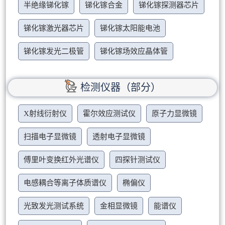
半绝缘锑化镓
锑化镓合金
锑化镓探测器芯片
锑化镓激光器芯片
锑化镓太阳能电池
锑化镓发光二极管
锑化镓场效应晶体管
检测仪器（部分）
X射线衍射仪
霍尔效应测试仪
原子力显微镜
扫描电子显微镜
透射电子显微镜
傅里叶变换红外光谱仪
四探针测试仪
电感耦合等离子体质谱仪
椭偏仪
光致发光测试系统
金相显微镜
能谱仪