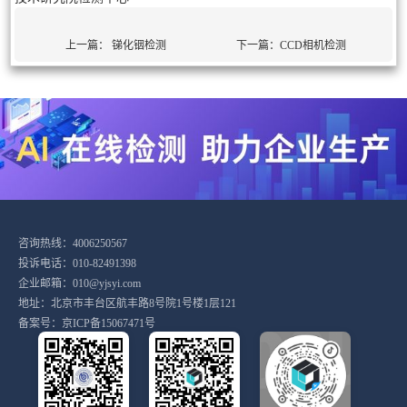
上一篇：
锑化铟检测
下一篇：
CCD相机检测
咨询热线：4006250567
投诉电话：010-82491398
企业邮箱：010@yjsyi.com
地址：北京市丰台区航丰路8号院1号楼1层121
备案号：
京ICP备15067471号