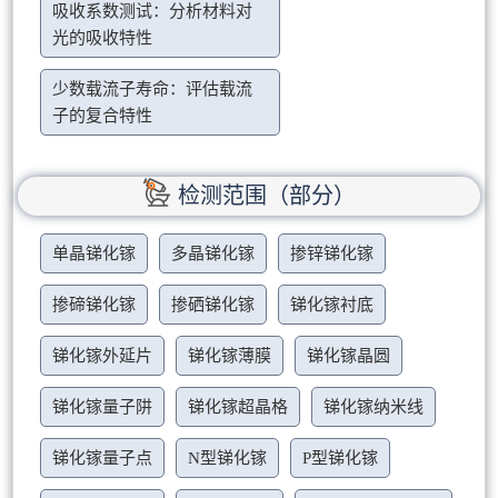
吸收系数测试：分析材料对
光的吸收特性
少数载流子寿命：评估载流
子的复合特性
检测范围（部分）
单晶锑化镓
多晶锑化镓
掺锌锑化镓
掺碲锑化镓
掺硒锑化镓
锑化镓衬底
锑化镓外延片
锑化镓薄膜
锑化镓晶圆
锑化镓量子阱
锑化镓超晶格
锑化镓纳米线
锑化镓量子点
N型锑化镓
P型锑化镓