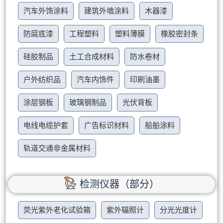
汽车外饰涂料
建筑外墙涂料
木器漆
防腐底漆
工程塑料
塑料薄膜
橡胶密封条
硅胶制品
土工合成材料
防水卷材
户外纺织品
汽车内饰件
印刷油墨
涂层钢板
玻璃钢制品
光伏背板
电线电缆护套
广告标识材料
船舶涂料
轨道交通非金属材料
检测仪器（部分）
荧光紫外老化试验箱
紫外辐照计
分光光度计