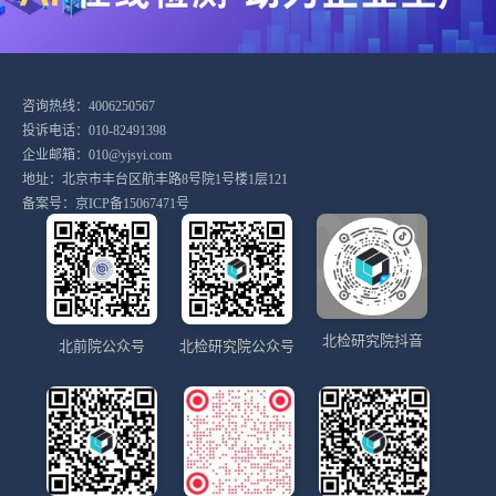
咨询热线：4006250567
投诉电话：010-82491398
企业邮箱：010@yjsyi.com
地址：北京市丰台区航丰路8号院1号楼1层121
备案号：
京ICP备15067471号
北检研究院抖音
北前院公众号
北检研究院公众号