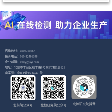
咨询热线：4006250567
投诉电话：010-82491398
企业邮箱：010@yjsyi.com
地址：北京市丰台区航丰路8号院1号楼1层121
备案号：
京ICP备15067471号
北检研究院抖音
北前院公众号
北检研究院公众号