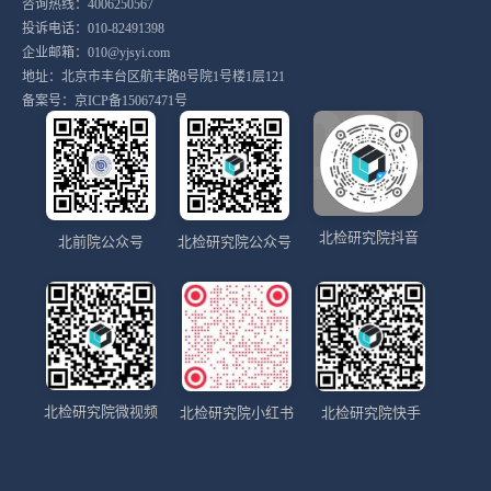
咨询热线：4006250567
投诉电话：010-82491398
企业邮箱：010@yjsyi.com
地址：北京市丰台区航丰路8号院1号楼1层121
备案号：
京ICP备15067471号
北检研究院抖音
北前院公众号
北检研究院公众号
北检研究院微视频
北检研究院小红书
北检研究院快手