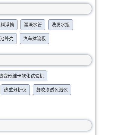
塑料浮筒
灌溉水管
洗发水瓶
电池外壳
汽车扰流板
热变形维卡软化试验机
热重分析仪
凝胶渗透色谱仪