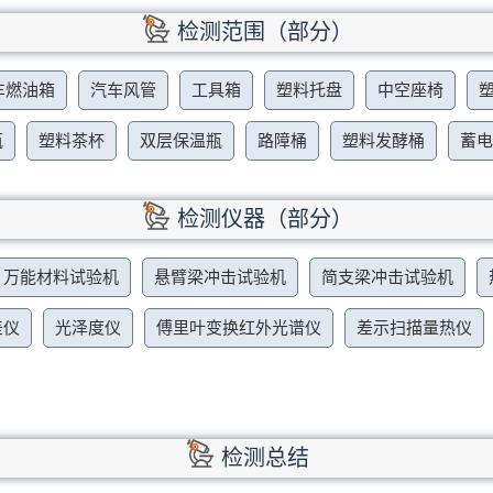
检测范围（部分）
车燃油箱
汽车风管
工具箱
塑料托盘
中空座椅
瓶
塑料茶杯
双层保温瓶
路障桶
塑料发酵桶
蓄
检测仪器（部分）
万能材料试验机
悬臂梁冲击试验机
简支梁冲击试验机
差仪
光泽度仪
傅里叶变换红外光谱仪
差示扫描量热仪
检测总结