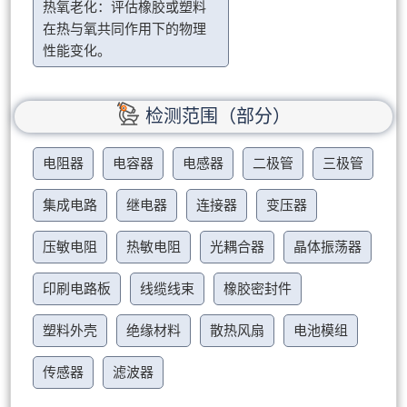
热氧老化：评估橡胶或塑料
在热与氧共同作用下的物理
性能变化。
检测范围（部分）
电阻器
电容器
电感器
二极管
三极管
集成电路
继电器
连接器
变压器
压敏电阻
热敏电阻
光耦合器
晶体振荡器
印刷电路板
线缆线束
橡胶密封件
塑料外壳
绝缘材料
散热风扇
电池模组
传感器
滤波器