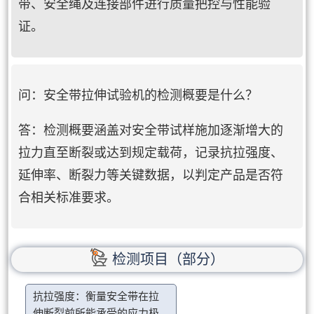
带、安全绳及连接部件进行质量把控与性能验
证。
问：安全带拉伸试验机的检测概要是什么？
答：检测概要涵盖对安全带试样施加逐渐增大的
拉力直至断裂或达到规定载荷，记录抗拉强度、
延伸率、断裂力等关键数据，以判定产品是否符
合相关标准要求。
检测项目（部分）
抗拉强度：衡量安全带在拉
伸断裂前所能承受的应力极