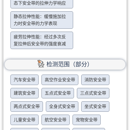
态下安全带的拉伸力学响应
静态拉伸性能：缓慢施加拉
力时安全带的力学表现
疲劳拉伸性能：经过多次反
复拉伸后安全带的强度衰减
检测范围（部分）
汽车安全带
高空作业安全带
消防安全带
建筑安全带
五点式安全带
三点式安全带
两点式安全带
全身式安全带
坐式安全带
儿童安全带
航空安全带
宠物安全带