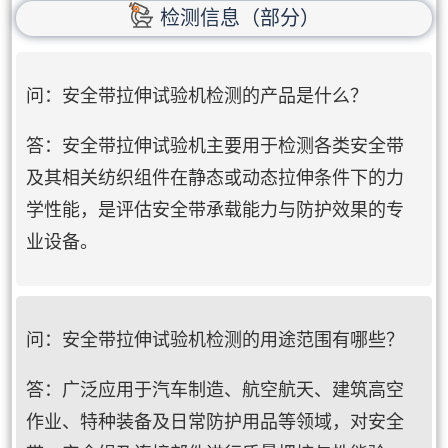
检测信息（部分）
问：安全带拉伸试验机检测的产品是什么？
答：安全带拉伸试验机主要用于检测各类安全带
及其相关纺织组件在静态或动态拉伸条件下的力
学性能，是评估安全带承载能力与防护效果的专
业设备。
问：安全带拉伸试验机检测的用途范围有哪些？
答：广泛应用于汽车制造、航空航天、建筑高空
作业、特种装备及日常防护用品等领域，对安全