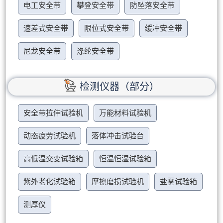
电工安全带
攀登安全带
防坠落安全带
速差式安全带
限位式安全带
缓冲安全带
尼龙安全带
涤纶安全带
检测仪器（部分）
安全带拉伸试验机
万能材料试验机
动态疲劳试验机
落体冲击试验台
高低温交变试验箱
恒温恒湿试验箱
紫外老化试验箱
摩擦磨损试验机
盐雾试验箱
测厚仪