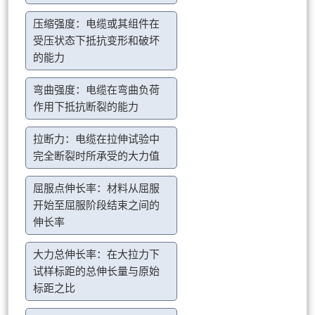
压缩强度：电缆或其组件在
受压状态下抵抗变形和破坏
的能力
弯曲强度：电缆在弯曲负荷
作用下抵抗断裂的能力
拉断力：电缆在拉伸试验中
完全断裂时所承受的大力值
屈服点伸长率：材料从屈服
开始至屈服阶段结束之间的
伸长率
大力总伸长率：在大拉力下
试样标距的总伸长量与原始
标距之比