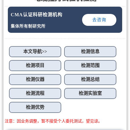
CMA认证科研检测机构
去咨询
集体所有制研究所
本文导航>>
检测信息
检测项目
检测范围
检测仪器
检测总结
检测流程
检测实验室
检测优势
注意：因业务调整，暂不接受个人委托测试，望见谅。