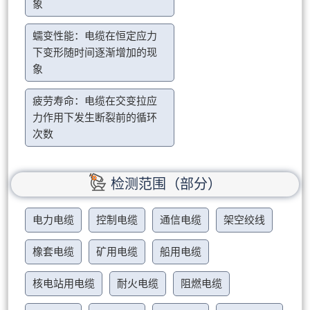
象
蠕变性能：电缆在恒定应力
下变形随时间逐渐增加的现
象
疲劳寿命：电缆在交变拉应
力作用下发生断裂前的循环
次数
检测范围（部分）
电力电缆
控制电缆
通信电缆
架空绞线
橡套电缆
矿用电缆
船用电缆
核电站用电缆
耐火电缆
阻燃电缆