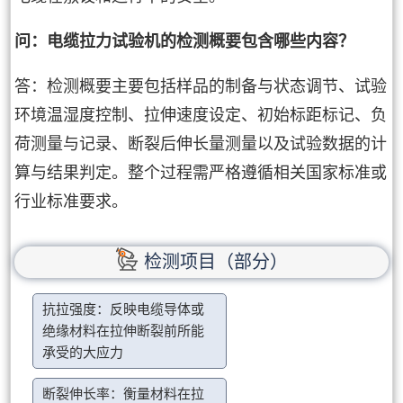
问：电缆拉力试验机的检测概要包含哪些内容？
答：检测概要主要包括样品的制备与状态调节、试验
环境温湿度控制、拉伸速度设定、初始标距标记、负
荷测量与记录、断裂后伸长量测量以及试验数据的计
算与结果判定。整个过程需严格遵循相关国家标准或
行业标准要求。
检测项目（部分）
抗拉强度：反映电缆导体或
绝缘材料在拉伸断裂前所能
承受的大应力
断裂伸长率：衡量材料在拉