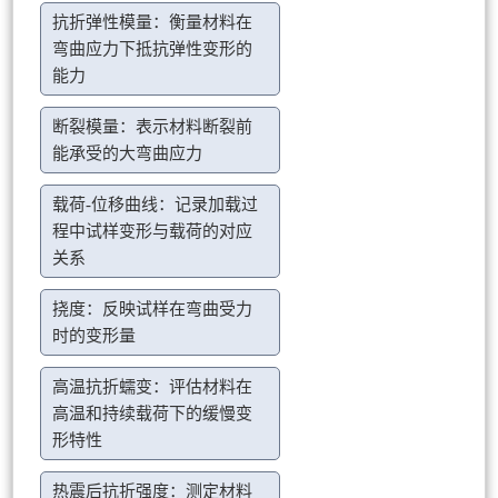
抗折弹性模量：衡量材料在
弯曲应力下抵抗弹性变形的
能力
断裂模量：表示材料断裂前
能承受的大弯曲应力
载荷-位移曲线：记录加载过
程中试样变形与载荷的对应
关系
挠度：反映试样在弯曲受力
时的变形量
高温抗折蠕变：评估材料在
高温和持续载荷下的缓慢变
形特性
热震后抗折强度：测定材料