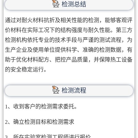
检测总结
通过对耐火材料抗折及相关性能的检测，能够客观评
价材料在实际工况下的结构强度与耐久性能。第三方
检测机构依托专业的技术手段与严谨的测试流程，为
生产企业及使用单位提供科学、准确的检测数据，有
助于优化材料配方、把控产品质量，并保障热工设备
的安全稳定运行。
检测流程
1、收到客户的检测需求委托。
2、确立检测目标和检测需求
3、所在实验室检测工程师进行报价。