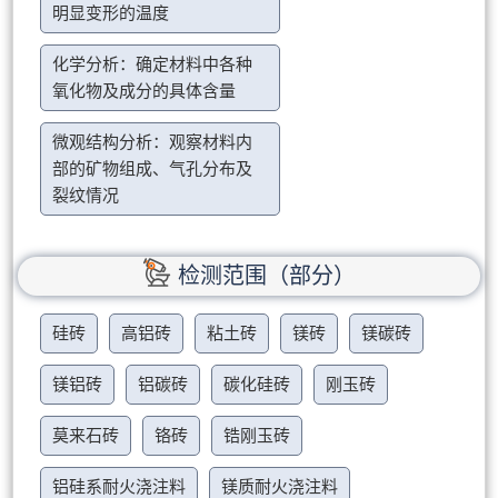
明显变形的温度
化学分析：确定材料中各种
氧化物及成分的具体含量
微观结构分析：观察材料内
部的矿物组成、气孔分布及
裂纹情况
检测范围（部分）
硅砖
高铝砖
粘土砖
镁砖
镁碳砖
镁铝砖
铝碳砖
碳化硅砖
刚玉砖
莫来石砖
铬砖
锆刚玉砖
铝硅系耐火浇注料
镁质耐火浇注料