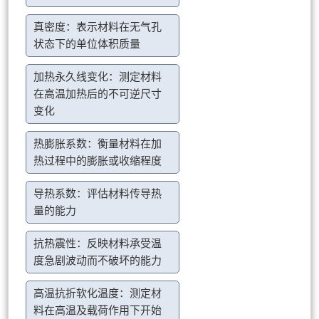
真密度：表示材料在无气孔
状态下的单位体积质量
加热永久线变化：测定材料
在高温加热后的不可逆尺寸
变化
热膨胀系数：衡量材料在加
热过程中的膨胀或收缩程度
导热系数：评估材料传导热
量的能力
抗热震性：反映材料承受温
度急剧波动而不破坏的能力
高温抗折软化温度：测定材
料在高温及载荷作用下开始