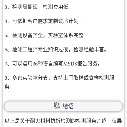
3、检测周期短，检测费用低。
4、可依据客户需求定制试验计划。
5、检测设备齐全，实验室体系完整
6、检测工程师专业知识过硬，检测经验丰富。
7、可以运用36种语言编写MSDS报告服务。
8、多家实验室分支，支持上门取样或寄样检测服
务。
结语
以上是关于耐火材料抗折检测的检测服务介绍，仅展