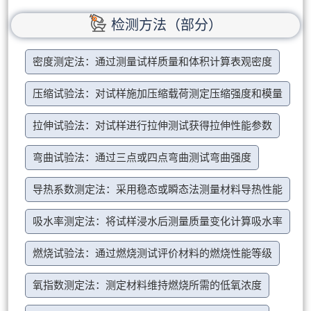
检测方法（部分）
密度测定法：通过测量试样质量和体积计算表观密度
压缩试验法：对试样施加压缩载荷测定压缩强度和模量
拉伸试验法：对试样进行拉伸测试获得拉伸性能参数
弯曲试验法：通过三点或四点弯曲测试弯曲强度
导热系数测定法：采用稳态或瞬态法测量材料导热性能
吸水率测定法：将试样浸水后测量质量变化计算吸水率
燃烧试验法：通过燃烧测试评价材料的燃烧性能等级
氧指数测定法：测定材料维持燃烧所需的低氧浓度