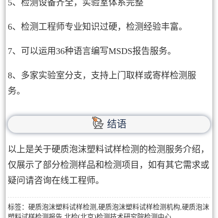
5、检测设备齐全，实验室体系完整
6、检测工程师专业知识过硬，检测经验丰富。
7、可以运用36种语言编写MSDS报告服务。
8、多家实验室分支，支持上门取样或寄样检测服
务。
结语
以上是关于硬质泡沫塑料试样检测的检测服务介绍，
仅展示了部分检测样品和检测项目，如有其它需求或
疑问请咨询在线工程师。
标签：硬质泡沫塑料试样检测,硬质泡沫塑料试样检测机构,硬质泡沫
塑料试样检测报告,北检(北京)检测技术研究院检测中心