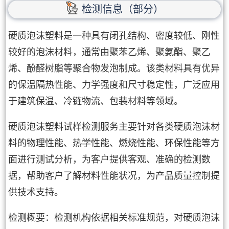
检测信息（部分）
硬质泡沫塑料是一种具有闭孔结构、密度较低、刚性
较好的泡沫材料，通常由聚苯乙烯、聚氨酯、聚乙
烯、酚醛树脂等聚合物发泡制成。该类材料具有优异
的保温隔热性能、力学强度和尺寸稳定性，广泛应用
于建筑保温、冷链物流、包装材料等领域。
硬质泡沫塑料试样检测服务主要针对各类硬质泡沫材
料的物理性能、热学性能、燃烧性能、环保性能等方
面进行测试分析，为客户提供客观、准确的检测数
据，帮助客户了解材料性能状况，为产品质量控制提
供技术支持。
检测概要：检测机构依据相关标准规范，对硬质泡沫