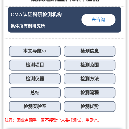
CMA认证科研检测机构
去咨询
集体所有制研究所
本文导航>>
检测信息
检测项目
检测范围
检测仪器
检测方法
总结
检测流程
检测实验室
检测优势
注意：因业务调整，暂不接受个人委托测试，望见谅。