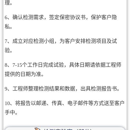
理。
6、确认检测需求，签定保密协议书，保护客户隐
私。
7、成立对应检测小组，为客户安排检测项目及试
验。
8、7-15个工作日完成试验，具体日期请依据工程师
提供的日期为准。
9、工程师整理检测结果和数据，出具检测报告书。
10、将报告以邮递、传真、电子邮件等方式送至客户
手中。