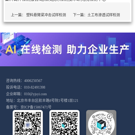
上一篇：
塑料悬臂梁冲击试样检测
下一篇：
土工布渗透试样检测
咨询热线：4006250567
投诉电话：010-82491398
企业邮箱：010@yjsyi.com
地址：北京市丰台区航丰路8号院1号楼1层121
备案号：
京ICP备15067471号