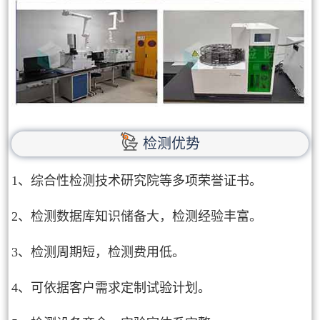
检测优势
1、综合性检测技术研究院等多项荣誉证书。
2、检测数据库知识储备大，检测经验丰富。
3、检测周期短，检测费用低。
4、可依据客户需求定制试验计划。