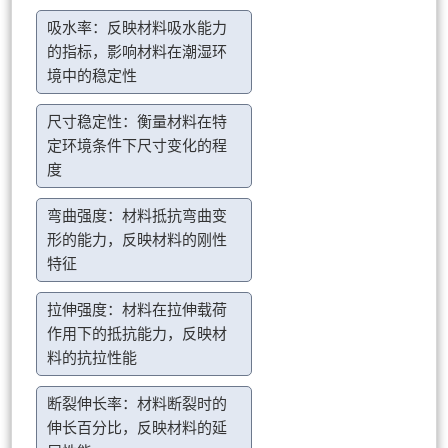
吸水率：反映材料吸水能力
的指标，影响材料在潮湿环
境中的稳定性
尺寸稳定性：衡量材料在特
定环境条件下尺寸变化的程
度
弯曲强度：材料抵抗弯曲变
形的能力，反映材料的刚性
特征
拉伸强度：材料在拉伸载荷
作用下的抵抗能力，反映材
料的抗拉性能
断裂伸长率：材料断裂时的
伸长百分比，反映材料的延