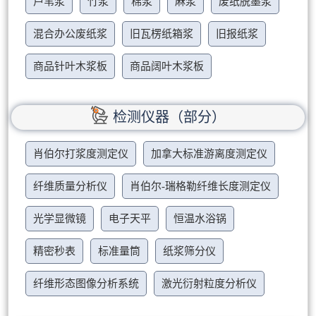
芦苇浆
竹浆
棉浆
麻浆
废纸脱墨浆
混合办公废纸浆
旧瓦楞纸箱浆
旧报纸浆
商品针叶木浆板
商品阔叶木浆板
检测仪器（部分）
肖伯尔打浆度测定仪
加拿大标准游离度测定仪
纤维质量分析仪
肖伯尔-瑞格勒纤维长度测定仪
光学显微镜
电子天平
恒温水浴锅
精密秒表
标准量筒
纸浆筛分仪
纤维形态图像分析系统
激光衍射粒度分析仪