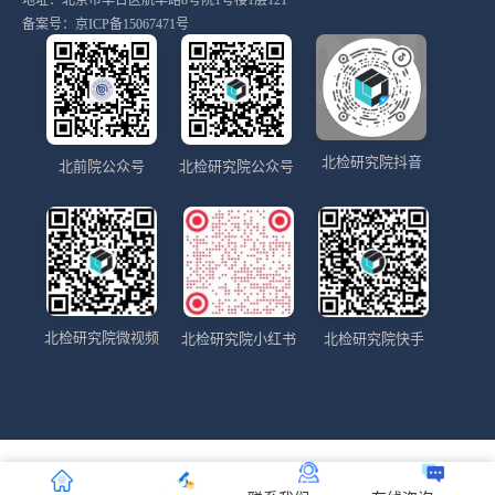
地址：北京市丰台区航丰路8号院1号楼1层121
备案号：
京ICP备15067471号
北检研究院抖音
北前院公众号
北检研究院公众号
北检研究院微视频
北检研究院小红书
北检研究院快手