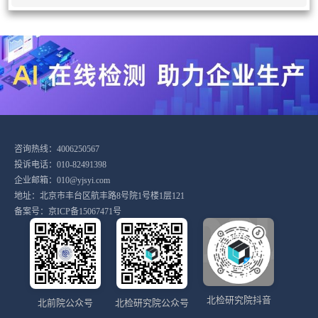
咨询热线：4006250567
投诉电话：010-82491398
企业邮箱：010@yjsyi.com
地址：北京市丰台区航丰路8号院1号楼1层121
备案号：
京ICP备15067471号
北检研究院抖音
北前院公众号
北检研究院公众号