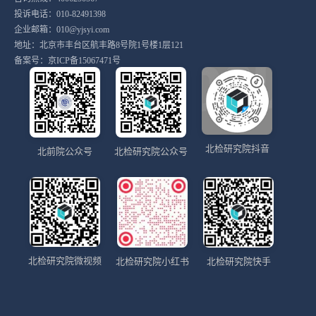
投诉电话：010-82491398
企业邮箱：010@yjsyi.com
地址：北京市丰台区航丰路8号院1号楼1层121
备案号：
京ICP备15067471号
北检研究院抖音
北前院公众号
北检研究院公众号
北检研究院微视频
北检研究院小红书
北检研究院快手