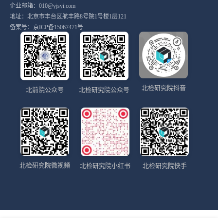
企业邮箱：010@yjsyi.com
地址：北京市丰台区航丰路8号院1号楼1层121
备案号：
京ICP备15067471号
北检研究院抖音
北前院公众号
北检研究院公众号
北检研究院微视频
北检研究院小红书
北检研究院快手