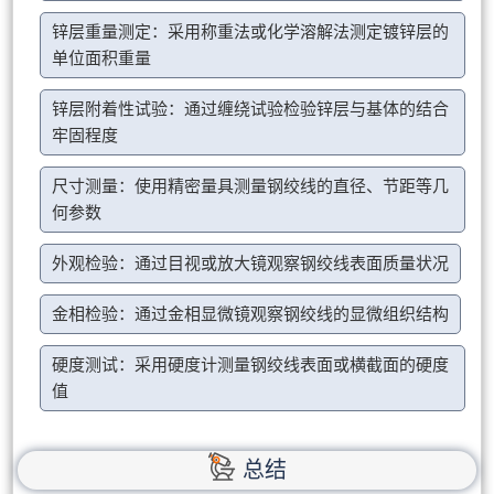
锌层重量测定：采用称重法或化学溶解法测定镀锌层的
单位面积重量
锌层附着性试验：通过缠绕试验检验锌层与基体的结合
牢固程度
尺寸测量：使用精密量具测量钢绞线的直径、节距等几
何参数
外观检验：通过目视或放大镜观察钢绞线表面质量状况
金相检验：通过金相显微镜观察钢绞线的显微组织结构
硬度测试：采用硬度计测量钢绞线表面或横截面的硬度
值
总结