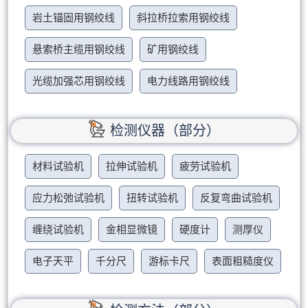
岩土锚固用钢绞线
斜拉桥拉索用钢绞线
悬索桥主缆用钢绞线
矿用钢绞线
光缆加强芯用钢绞线
电力线路用钢绞线
检测仪器（部分）
材料试验机
拉伸试验机
疲劳试验机
应力松弛试验机
扭转试验机
反复弯曲试验机
缠绕试验机
金相显微镜
硬度计
测厚仪
电子天平
千分尺
游标卡尺
表面粗糙度仪