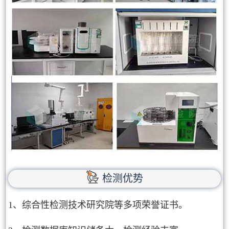
检测优势
1、综合性检测技术研究院等多项荣誉证书。