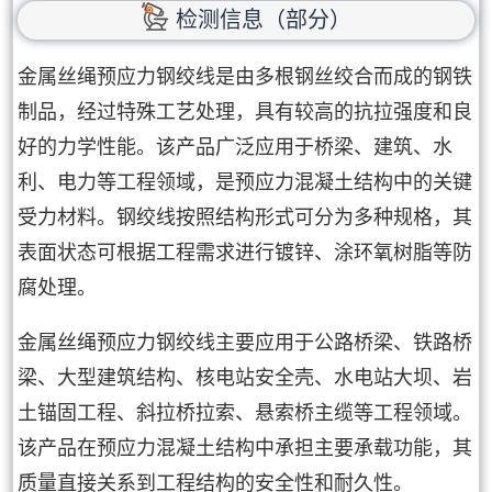
检测信息（部分）
金属丝绳预应力钢绞线是由多根钢丝绞合而成的钢铁
制品，经过特殊工艺处理，具有较高的抗拉强度和良
好的力学性能。该产品广泛应用于桥梁、建筑、水
利、电力等工程领域，是预应力混凝土结构中的关键
受力材料。钢绞线按照结构形式可分为多种规格，其
表面状态可根据工程需求进行镀锌、涂环氧树脂等防
腐处理。
金属丝绳预应力钢绞线主要应用于公路桥梁、铁路桥
梁、大型建筑结构、核电站安全壳、水电站大坝、岩
土锚固工程、斜拉桥拉索、悬索桥主缆等工程领域。
该产品在预应力混凝土结构中承担主要承载功能，其
质量直接关系到工程结构的安全性和耐久性。