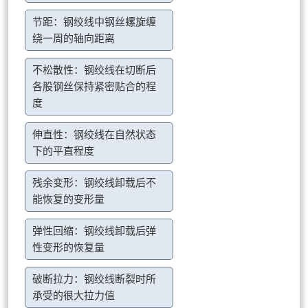
节距：钢绞线中钢丝螺旋缠
绕一周的轴向距离
不松散性：钢绞线在切断后
各股钢丝保持紧密贴合的程
度
伸直性：钢绞线在自然状态
下的平直程度
残余变形：钢绞线卸载后不
能恢复的变形量
弹性回缩：钢绞线卸载后弹
性变形的恢复量
破断拉力：钢绞线断裂时所
承受的很大拉力值