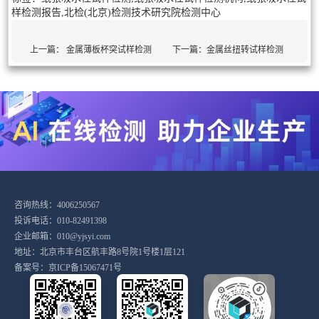
样检测报告,北检(北京)检测技术研究院检测中心
上一篇：
金属薄板杯突试样检测
下一篇：
金属丝扭转试样检测
咨询热线：4006250567
投诉电话：010-82491398
企业邮箱：010@yjsyi.com
地址：北京市丰台区航丰路8号院1号楼1层121
备案号：
京ICP备15067471号