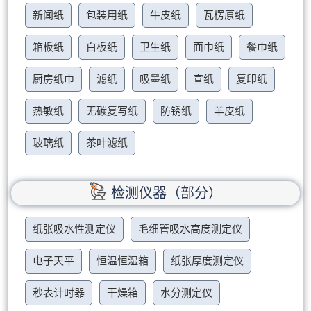
新闻纸
包装用纸
牛皮纸
瓦楞原纸
箱板纸
白板纸
卫生纸
面巾纸
餐巾纸
厨房纸巾
滤纸
吸墨纸
宣纸
复印纸
热敏纸
无碳复写纸
防锈纸
羊皮纸
玻璃纸
茶叶滤纸
检测仪器（部分）
纸张吸水性测定仪
毛细管吸水高度测定仪
电子天平
恒温恒湿箱
纸张厚度测定仪
秒表计时器
干燥箱
水分测定仪