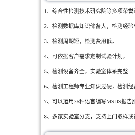
1、综合性检测技术研究院等多项荣誉
2、检测数据库知识储备大，检测经验
3、检测周期短，检测费用低。
4、可依据客户需求定制试验计划。
5、检测设备齐全，实验室体系完整
6、检测工程师专业知识过硬，检测经
7、可以运用36种语言编写MSDS报告
8、多家实验室分支，支持上门取样或