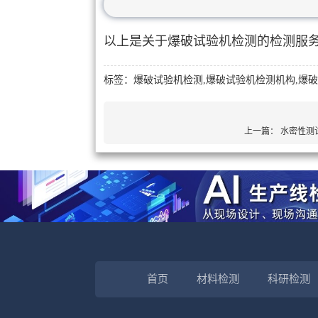
以上是关于爆破试验机检测的检测服
标签：爆破试验机检测,爆破试验机检测机构,爆
上一篇：
水密性测
首页
材料检测
科研检测