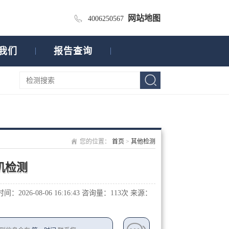
网站地图
4006250567
我们
报告查询
您的位置：
首页
>
其他检测
机检测
：2026-08-06 16:16:43
咨询量：1
13次
来源：