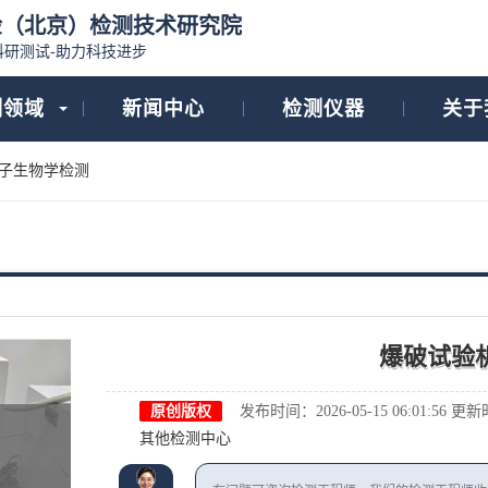
检（北京）检测技术研究院
科研测试-助力科技进步
测领域
新闻中心
检测仪器
关于
子生物学检测
爆破试验
原创版权
发布时间：2026-05-15 06:01:56
更新时间
其他检测中心