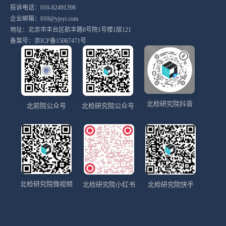
投诉电话：010-82491398
企业邮箱：010@yjsyi.com
地址：北京市丰台区航丰路8号院1号楼1层121
备案号：
京ICP备15067471号
北检研究院抖音
北前院公众号
北检研究院公众号
北检研究院微视频
北检研究院小红书
北检研究院快手