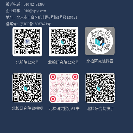
投诉电话：010-82491398
企业邮箱：010@yjsyi.com
地址：北京市丰台区航丰路8号院1号楼1层121
备案号：
京ICP备15067471号
北检研究院抖音
北前院公众号
北检研究院公众号
北检研究院微视频
北检研究院小红书
北检研究院快手