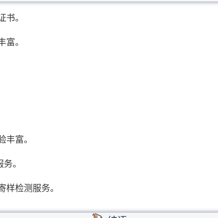
证书。
丰富。
验丰富。
服务。
寄样检测服务。