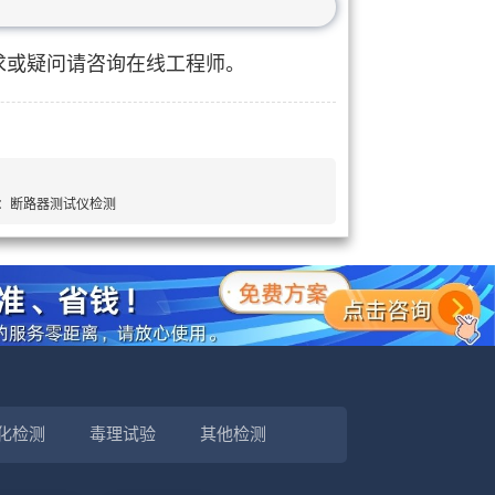
求或疑问请咨询在线工程师。
：
断路器测试仪检测
化检测
毒理试验
其他检测