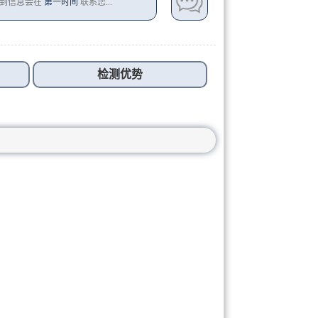
收到信息会在
第一时间
联系您...
检测优势