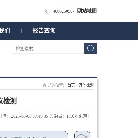
网站地图
4006250567
我们
报告查询
您的位置：
首页
>
其他检测
仪检测
：2026-08-06 07:49:35
咨询量：1
10次
来源：