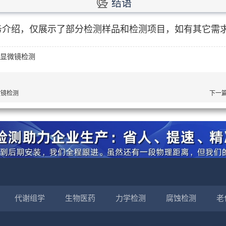
结语
务介绍，仅展示了部分检测样品和检测项目，如有其它需
数显微镜检测
微镜检测
下一
代谢组学
生物医药
力学检测
腐蚀检测
老