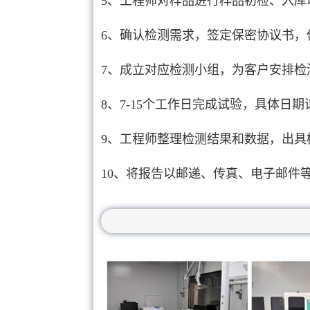
5、工程师对样品进行样品初检、入库
6、确认检测需求，签定保密协议书，
7、成立对应检测小组，为客户安排检
8、7-15个工作日完成试验，具体日
9、工程师整理检测结果和数据，出具
10、将报告以邮递、传真、电子邮件