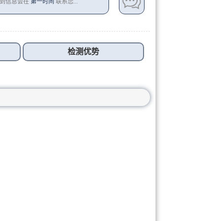
收到信息会在
第一时间
联系您...
检测优势