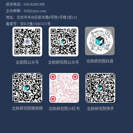
投诉电话：010-82491398
企业邮箱：010@yjsyi.com
地址：北京市丰台区航丰路8号院1号楼1层121
备案号：
京ICP备15067471号
北检研究院抖音
北前院公众号
北检研究院公众号
北检研究院微视频
北检研究院小红书
北检研究院快手