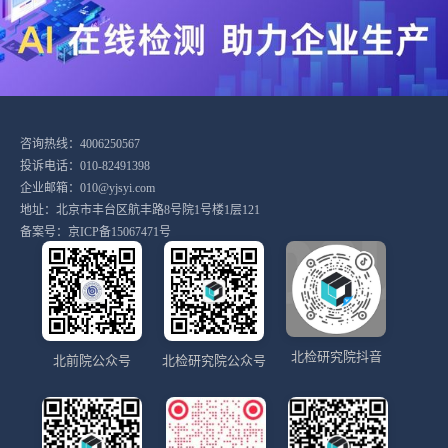
咨询热线：4006250567
投诉电话：010-82491398
企业邮箱：010@yjsyi.com
地址：北京市丰台区航丰路8号院1号楼1层121
备案号：
京ICP备15067471号
北检研究院抖音
北前院公众号
北检研究院公众号