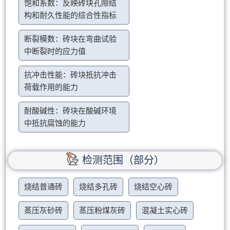
饱和系数：反映砖块孔隙结
构和耐久性能的综合性指标
断裂模数：砖块在弯曲试验
中断裂时的应力值
抗冲击性能：砖块抵抗冲击
荷载作用的能力
耐酸碱性：砖块在酸碱环境
中抵抗腐蚀的能力
检测范围（部分）
烧结普通砖
烧结多孔砖
烧结空心砖
蒸压灰砂砖
蒸压粉煤灰砖
混凝土实心砖