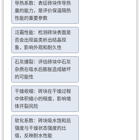
导热系数：表征砖块传导热
量的能力，是评价保温隔热
性能的重要参数
泛霜性能：检测砖块表面是
否会出现盐类析出结晶现
象，影响外观和耐久性
石灰爆裂：评估砖块中石灰
杂质在吸水后膨胀造成破坏
的可能性
干燥收缩：砖块在干燥过程
中体积缩小的程度，影响墙
体开裂风险
软化系数：砖块吸水饱和后
强度与干燥状态强度的比
值，反映耐水性能