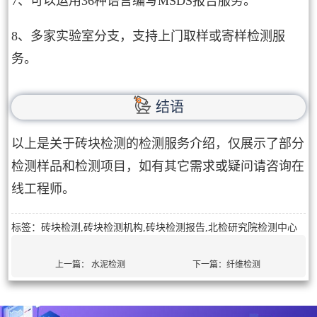
7、可以运用36种语言编写MSDS报告服务。
8、多家实验室分支，支持上门取样或寄样检测服
务。
结语
以上是关于砖块检测的检测服务介绍，仅展示了部分
检测样品和检测项目，如有其它需求或疑问请咨询在
线工程师。
标签：砖块检测,砖块检测机构,砖块检测报告,北检研究院检测中心
上一篇：
水泥检测
下一篇：
纤维检测