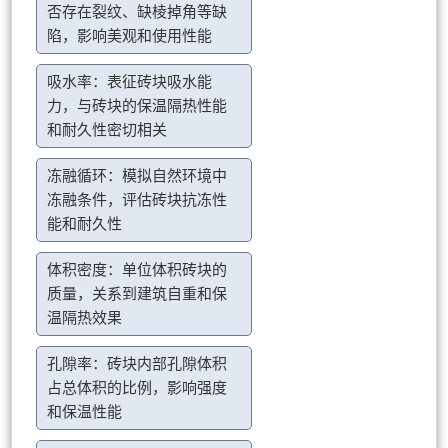
否存在裂纹、缺棱掉角等缺
陷，影响美观和使用性能
吸水率：表征砖块吸水能
力，与砖块的保温隔热性能
和耐久性密切相关
冻融循环：模拟自然环境中
冻融条件，评估砖块抗冻性
能和耐久性
体积密度：单位体积砖块的
质量，关系到建筑自重和保
温隔热效果
孔隙率：砖块内部孔隙体积
占总体积的比例，影响强度
和保温性能