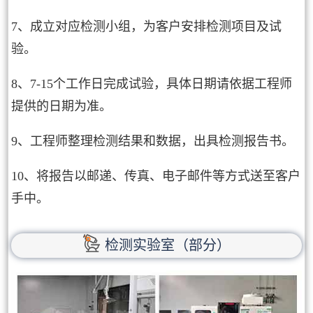
7、成立对应检测小组，为客户安排检测项目及试
验。
8、7-15个工作日完成试验，具体日期请依据工程师
提供的日期为准。
9、工程师整理检测结果和数据，出具检测报告书。
10、将报告以邮递、传真、电子邮件等方式送至客户
手中。
检测实验室（部分）