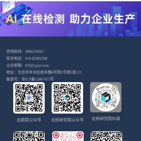
咨询热线：4006250567
投诉电话：010-82491398
企业邮箱：010@yjsyi.com
地址：北京市丰台区航丰路8号院1号楼1层121
备案号：
京ICP备15067471号
北检研究院抖音
北前院公众号
北检研究院公众号