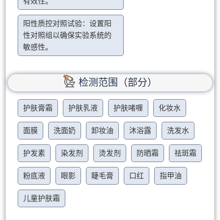
有效性。
阳性质控对照试验：设置阳
性对照组以确保实验系统的
敏感性。
检测范围（部分）
护肤膏霜
护肤乳液
护肤啫喱
化妆水
面膜
洗面奶
卸妆油
沐浴露
洗发水
护发素
染发剂
烫发剂
防晒霜
祛斑霜
粉底液
眼影
睫毛膏
口红
指甲油
儿童护肤霜