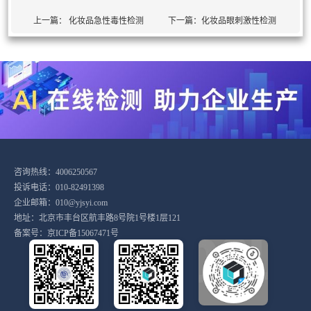
上一篇：
化妆品急性毒性检测
下一篇：
化妆品眼刺激性检测
咨询热线：4006250567
投诉电话：010-82491398
企业邮箱：010@yjsyi.com
地址：北京市丰台区航丰路8号院1号楼1层121
备案号：
京ICP备15067471号