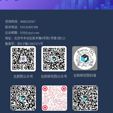
咨询热线：4006250567
投诉电话：010-82491398
企业邮箱：010@yjsyi.com
地址：北京市丰台区航丰路8号院1号楼1层121
备案号：
京ICP备15067471号
北检研究院抖音
北前院公众号
北检研究院公众号