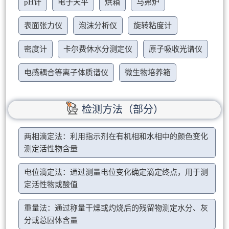
pH计
电子天平
烘箱
马弗炉
表面张力仪
泡沫分析仪
旋转粘度计
密度计
卡尔费休水分测定仪
原子吸收光谱仪
电感耦合等离子体质谱仪
微生物培养箱
检测方法（部分）
两相滴定法：利用指示剂在有机相和水相中的颜色变化
测定活性物含量
电位滴定法：通过测量电位变化确定滴定终点，用于测
定活性物或酸值
重量法：通过称量干燥或灼烧后的残留物测定水分、灰
分或总固体含量