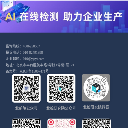
咨询热线：4006250567
投诉电话：010-82491398
企业邮箱：010@yjsyi.com
地址：北京市丰台区航丰路8号院1号楼1层121
备案号：
京ICP备15067471号
北检研究院抖音
北前院公众号
北检研究院公众号