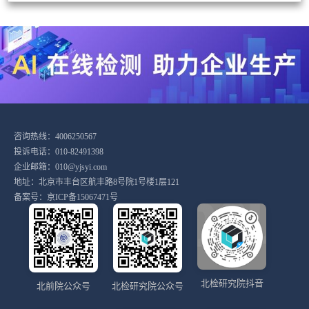
咨询热线：4006250567
投诉电话：010-82491398
企业邮箱：010@yjsyi.com
地址：北京市丰台区航丰路8号院1号楼1层121
备案号：
京ICP备15067471号
北检研究院抖音
北前院公众号
北检研究院公众号