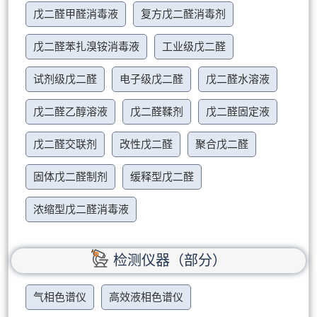
戊二醛甲醛消毒液
复方戊二醛消毒剂
戊二醛苯扎溴铵消毒液
工业级戊二醛
试剂级戊二醛
电子级戊二醛
戊二醛水溶液
戊二醛乙醇溶液
戊二醛鞣剂
戊二醛固定液
戊二醛交联剂
改性戊二醛
聚合戊二醛
固体戊二醛制剂
缓释型戊二醛
浓缩型戊二醛消毒液
检测仪器（部分）
气相色谱仪
高效液相色谱仪