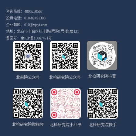
咨询热线：4006250567
投诉电话：010-82491398
企业邮箱：010@yjsyi.com
地址：北京市丰台区航丰路8号院1号楼1层121
备案号：
京ICP备15067471号
北检研究院抖音
北前院公众号
北检研究院公众号
北检研究院微视频
北检研究院小红书
北检研究院快手