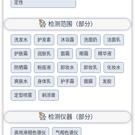
定性
检测范围（部分）
洗发水
护发素
沐浴露
洗面奶
洁面乳
护肤霜
润肤乳
面霜
眼霜
精华液
防晒霜
粉底液
卸妆水
卸妆乳
化妆水
爽肤水
身体乳
护手霜
面膜
发胶
定型喷雾
剃须膏
检测仪器（部分）
高效液相色谱仪
气相色谱仪