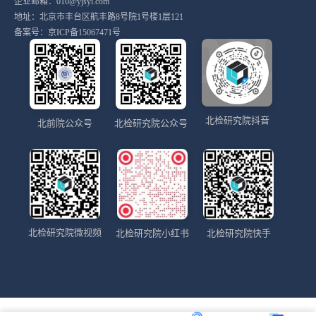
企业邮箱：010@yjsyi.com
地址：北京市丰台区航丰路8号院1号楼1层121
备案号：
京ICP备15067471号
北检研究院抖音
北前院公众号
北检研究院公众号
北检研究院微视频
北检研究院小红书
北检研究院快手