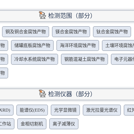
检测范围（部分）
铜及铜合金腐蚀产物
镁合金腐蚀产物
钛合金腐蚀产物
产物
储罐底板腐蚀产物
海洋环境腐蚀产物
土壤环境腐蚀
产物
冷却水系统腐蚀产物
钢筋混凝土腐蚀产物
电子元器
产物
检测仪器（部分）
RD)
能谱仪(EDS)
光学显微镜
激光拉曼光谱仪
红外
工作站
金相切割机
离子减薄仪