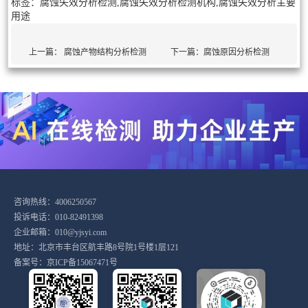
标签：腐蚀失效分析检测,腐蚀失效分析检测机构,腐蚀失效分析主要
用途
上一篇：
腐蚀产物结构分析检测
下一篇：
腐蚀原因分析检测
咨询热线：4006250567
投诉电话：010-82491398
企业邮箱：010@yjsyi.com
地址：北京市丰台区航丰路8号院1号楼1层121
备案号：
京ICP备15067471号