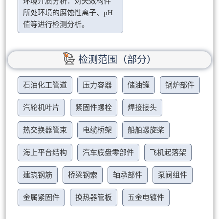
环境介质分析：对失效构件
所处环境的腐蚀性离子、pH
值等进行检测分析。
检测范围（部分）
石油化工管道
压力容器
储油罐
锅炉部件
汽轮机叶片
紧固件螺栓
焊接接头
热交换器管束
电缆桥架
船舶螺旋桨
海上平台结构
汽车底盘零部件
飞机起落架
建筑钢筋
桥梁钢索
轴承部件
泵阀组件
金属紧固件
换热器管板
五金电镀件