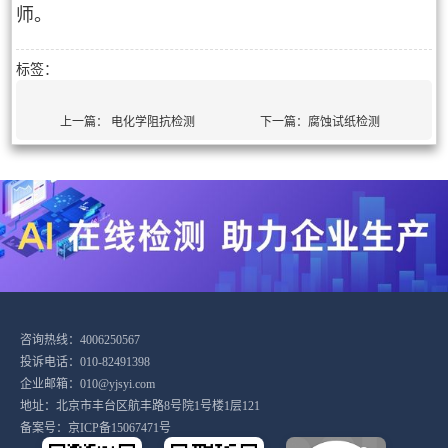
师。
标签：
上一篇：
电化学阻抗检测
下一篇：
腐蚀试纸检测
咨询热线：4006250567
投诉电话：010-82491398
企业邮箱：010@yjsyi.com
地址：北京市丰台区航丰路8号院1号楼1层121
备案号：
京ICP备15067471号