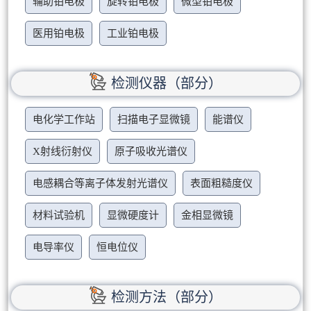
辅助铂电极
旋转铂电极
微型铂电极
医用铂电极
工业铂电极
检测仪器（部分）
电化学工作站
扫描电子显微镜
能谱仪
X射线衍射仪
原子吸收光谱仪
电感耦合等离子体发射光谱仪
表面粗糙度仪
材料试验机
显微硬度计
金相显微镜
电导率仪
恒电位仪
检测方法（部分）