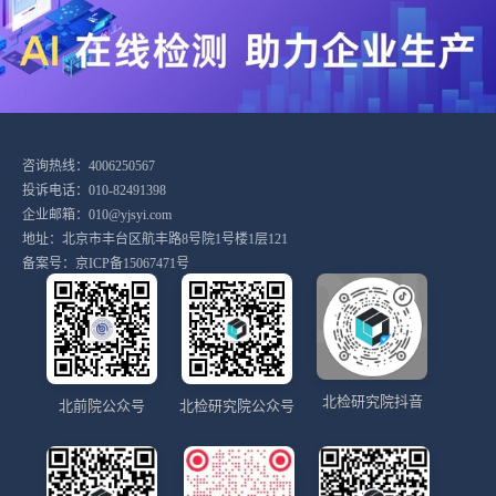
咨询热线：4006250567
投诉电话：010-82491398
企业邮箱：010@yjsyi.com
地址：北京市丰台区航丰路8号院1号楼1层121
备案号：
京ICP备15067471号
北检研究院抖音
北前院公众号
北检研究院公众号