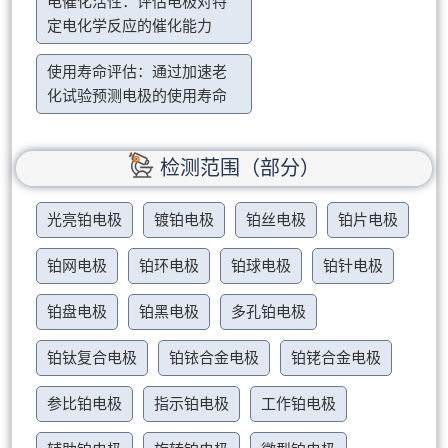
电催化活性：评估电极对特
定电化学反应的催化能力
使用寿命评估：通过加速老
化试验预测电极的使用寿命
检测范围（部分）
光亮铂电极
镀铂电极
铂丝电极
铂片电极
铂网电极
铂环电极
铂球电极
铂针电极
铂盘电极
铂黑电极
多孔铂电极
铂钛复合电极
铂铱合金电极
铂铑合金电极
参比铂电极
指示铂电极
工作铂电极