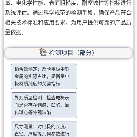
量、电化学性能、表面粗糙度、耐腐蚀性等指标进行
系统评估。通过科学规范的检测手段，确保产品符合
相关技术标准和应用要求，为用户提供可靠的产品质
量依据。
检测项目（部分）
铂含量测定：反映电极中铂
金属的实际占比，是衡量电
极材质纯度的关键指标
外观质量检测：检查电极表
面是否存在划痕、凹陷、氧
化斑点等外观缺陷
尺寸测量：对电极的长度、
直径、厚度等几何参数进行