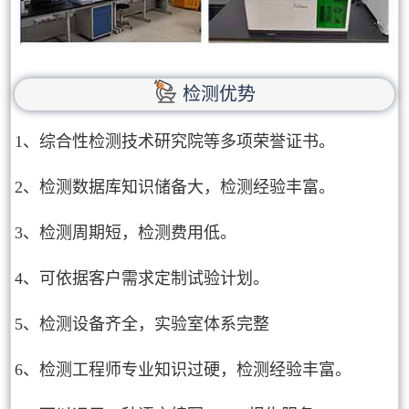
检测优势
1、综合性检测技术研究院等多项荣誉证书。
2、检测数据库知识储备大，检测经验丰富。
3、检测周期短，检测费用低。
4、可依据客户需求定制试验计划。
5、检测设备齐全，实验室体系完整
6、检测工程师专业知识过硬，检测经验丰富。