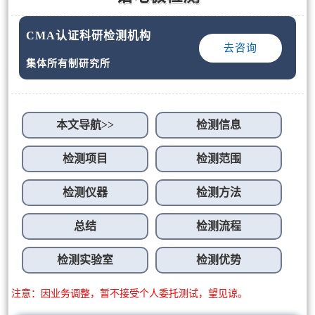
CMA认证科研检测机构
去咨询
集体所有制研究所
本文导航>>
检测信息
检测项目
检测范围
检测仪器
检测方法
总结
检测流程
检测实验室
检测优势
注意：因业务调整，暂不接受个人委托测试，望见谅。