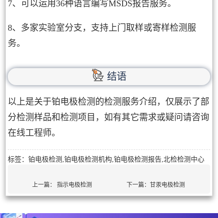
7、可以运用36种语言编写MSDS报告服务。
8、多家实验室分支，支持上门取样或寄样检测服
务。
结语
以上是关于铂电极检测的检测服务介绍，仅展示了部
分检测样品和检测项目，如有其它需求或疑问请咨询
在线工程师。
标签：铂电极检测,铂电极检测机构,铂电极检测报告,北检检测中心
上一篇：
指示电极检测
下一篇：
甘汞电极检测