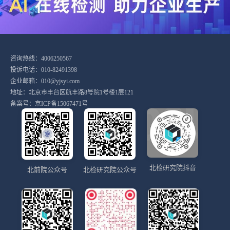
咨询热线：4006250567
投诉电话：010-82491398
企业邮箱：010@yjsyi.com
地址：北京市丰台区航丰路8号院1号楼1层121
备案号：
京ICP备15067471号
北检研究院抖音
北前院公众号
北检研究院公众号